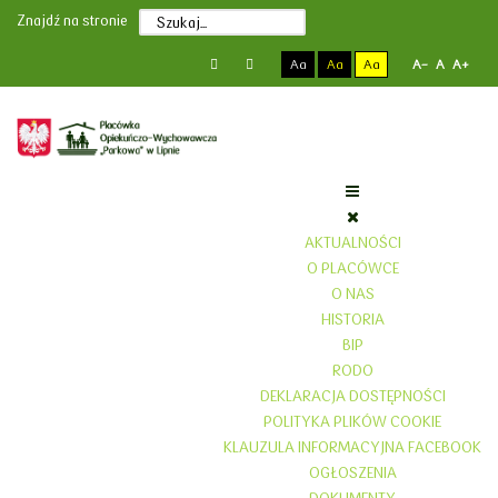
Poprzedni
Poprzedni
Następny
Następny
Znajdź na stronie
rok
miesiąc
rok
miesiąc
Aa
Aa
Aa
A-
A
A+
AKTUALNOŚCI
O PLACÓWCE
O NAS
HISTORIA
BIP
RODO
DEKLARACJA DOSTĘPNOŚCI
POLITYKA PLIKÓW COOKIE
KLAUZULA INFORMACYJNA FACEBOOK
OGŁOSZENIA