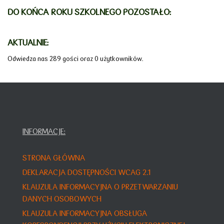
DO KOŃCA ROKU SZKOLNEGO POZOSTAŁO:
AKTUALNIE:
Odwiedza nas 289 gości oraz 0 użytkowników.
INFORMACJE:
STRONA GŁÓWNA
DEKLARACJA DOSTĘPNOŚCI WCAG 2.1
KLAUZULA INFORMACYJNA O PRZETWARZANIU
DANYCH OSOBOWYCH
KLAUZULA INFORMACYJNA OBSŁUGA