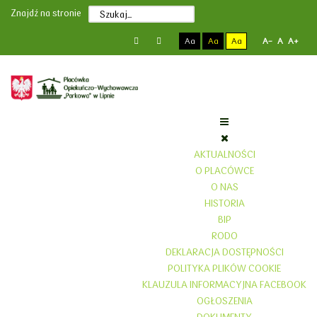
Poprzedni
Poprzedni
Następny
Następny
Znajdź na stronie
rok
miesiąc
rok
miesiąc
Aa
Aa
Aa
A-
A
A+
AKTUALNOŚCI
O PLACÓWCE
O NAS
HISTORIA
BIP
RODO
DEKLARACJA DOSTĘPNOŚCI
POLITYKA PLIKÓW COOKIE
KLAUZULA INFORMACYJNA FACEBOOK
OGŁOSZENIA