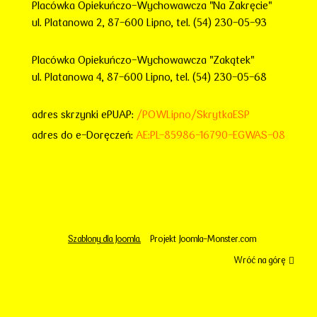
Placówka Opiekuńczo-Wychowawcza "Na Zakręcie"
ul. Platanowa 2, 87-600 Lipno, tel. (54) 230-05-93
Placówka Opiekuńczo-Wychowawcza "Zakątek"
ul. Platanowa 4, 87-600 Lipno, tel. (54) 230-05-68
adres skrzynki ePUAP:
/POWLipno/SkrytkaESP
adres do e-Doręczeń:
AE:PL-85986-16790-EGWAS-08
Szablony dla Joomla.
Projekt Joomla-Monster.com
Wróć na górę