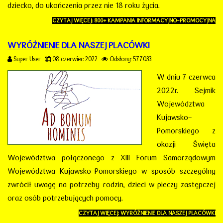
dziecko, do ukończenia przez nie 18 roku życia.
CZYTAJ WIĘCEJ: 800+ KAMPANIA INFORMACYJNO-PROMOCYJNA
WYRÓŻNIENIE DLA NASZEJ PLACÓWKI
Super User
08 czerwiec 2022
Odsłony: 577033
W dniu 7 czerwca
2022r. Sejmik
Województwa
Kujawsko-
Pomorskiego z
okazji Święta
Województwa połączonego z XIII Forum Samorządowym
Województwa Kujawsko-Pomorskiego w sposób szczególny
zwrócił uwagę na potrzeby rodzin, dzieci w pieczy zastępczej
oraz osób potrzebujących pomocy.
CZYTAJ WIĘCEJ: WYRÓŻNIENIE DLA NASZEJ PLACÓWKI