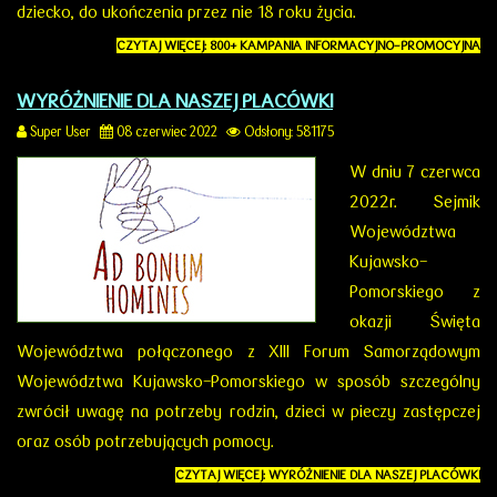
dziecko, do ukończenia przez nie 18 roku życia.
CZYTAJ WIĘCEJ: 800+ KAMPANIA INFORMACYJNO-PROMOCYJNA
WYRÓŻNIENIE DLA NASZEJ PLACÓWKI
Super User
08 czerwiec 2022
Odsłony: 581175
W dniu 7 czerwca
2022r. Sejmik
Województwa
Kujawsko-
Pomorskiego z
okazji Święta
Województwa połączonego z XIII Forum Samorządowym
Województwa Kujawsko-Pomorskiego w sposób szczególny
zwrócił uwagę na potrzeby rodzin, dzieci w pieczy zastępczej
oraz osób potrzebujących pomocy.
CZYTAJ WIĘCEJ: WYRÓŻNIENIE DLA NASZEJ PLACÓWKI