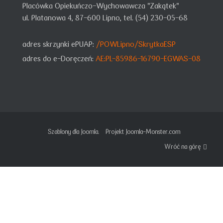
Placówka Opiekuńczo-Wychowawcza "Zakątek"
ul. Platanowa 4, 87-600 Lipno, tel. (54) 230-05-68
adres skrzynki ePUAP:
/POWLipno/SkrytkaESP
adres do e-Doręczeń:
AE:PL-85986-16790-EGWAS-08
Szablony dla Joomla.
Projekt Joomla-Monster.com
Wróć na górę