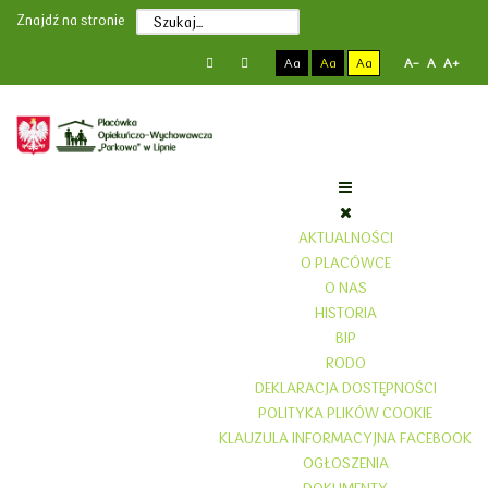
Poprzedni
Poprzedni
Następny
Następny
Znajdź na stronie
rok
miesiąc
rok
miesiąc
Aa
Aa
Aa
A-
A
A+
AKTUALNOŚCI
O PLACÓWCE
O NAS
HISTORIA
BIP
RODO
DEKLARACJA DOSTĘPNOŚCI
POLITYKA PLIKÓW COOKIE
KLAUZULA INFORMACYJNA FACEBOOK
OGŁOSZENIA