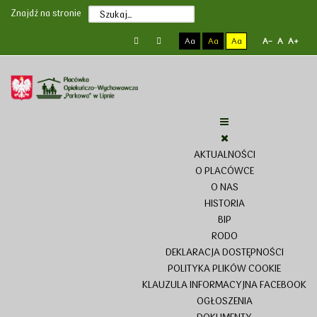
Poprzedni
Poprzedni
Następny
Następny
Znajdź na stronie
rok
miesiąc
rok
miesiąc
Aa
Aa
Aa
A-
A
A+
AKTUALNOŚCI
O PLACÓWCE
O NAS
HISTORIA
BIP
RODO
DEKLARACJA DOSTĘPNOŚCI
POLITYKA PLIKÓW COOKIE
KLAUZULA INFORMACYJNA FACEBOOK
OGŁOSZENIA