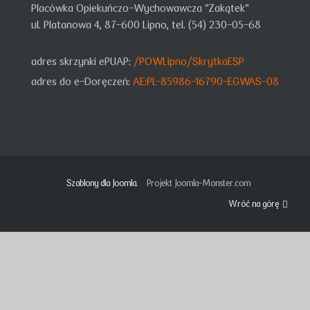
Placówka Opiekuńczo-Wychowawcza "Zakątek"
ul. Platanowa 4, 87-600 Lipno, tel. (54) 230-05-68
adres skrzynki ePUAP:
/POWLipno/SkrytkaESP
adres do e-Doręczeń:
AE:PL-85986-16790-EGWAS-08
Szablony dla Joomla.
Projekt Joomla-Monster.com
Wróć na górę