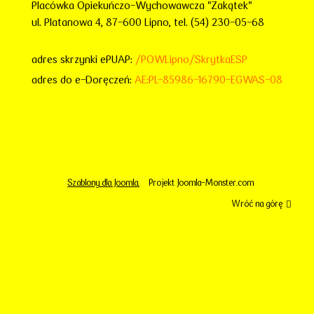
Placówka Opiekuńczo-Wychowawcza "Zakątek"
ul. Platanowa 4, 87-600 Lipno, tel. (54) 230-05-68
adres skrzynki ePUAP:
/POWLipno/SkrytkaESP
adres do e-Doręczeń:
AE:PL-85986-16790-EGWAS-08
Szablony dla Joomla.
Projekt Joomla-Monster.com
Wróć na górę