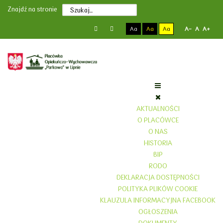
Poprzedni
Poprzedni
Następny
Następny
Znajdź na stronie
rok
miesiąc
rok
miesiąc
Aa
Aa
Aa
A-
A
A+
AKTUALNOŚCI
O PLACÓWCE
O NAS
HISTORIA
BIP
RODO
DEKLARACJA DOSTĘPNOŚCI
POLITYKA PLIKÓW COOKIE
KLAUZULA INFORMACYJNA FACEBOOK
OGŁOSZENIA