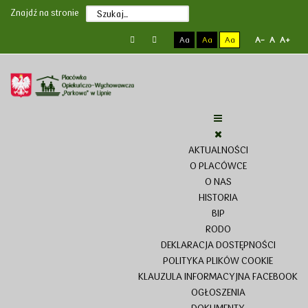
Poprzedni
Poprzedni
Następny
Następny
Znajdź na stronie
rok
miesiąc
rok
miesiąc
Aa
Aa
Aa
A-
A
A+
AKTUALNOŚCI
O PLACÓWCE
O NAS
HISTORIA
BIP
RODO
DEKLARACJA DOSTĘPNOŚCI
POLITYKA PLIKÓW COOKIE
KLAUZULA INFORMACYJNA FACEBOOK
OGŁOSZENIA