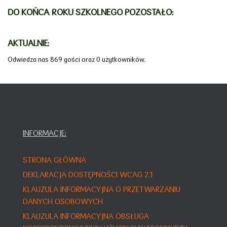
DO KOŃCA ROKU SZKOLNEGO POZOSTAŁO:
AKTUALNIE:
Odwiedza nas 869 gości oraz 0 użytkowników.
INFORMACJE:
STRONA GŁÓWNA
DEKLARACJA DOSTĘPNOŚCI WCAG 2.1
KLAUZULA INFORMACYJNA O PRZETWARZANIU
DANYCH OSOBOWYCH
KLAUZULA INFORMACYJNA OBSŁUGA