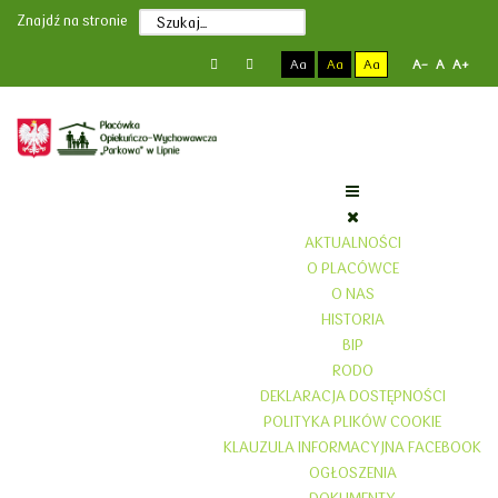
Poprzedni
Poprzedni
Następny
Następny
Znajdź na stronie
rok
miesiąc
rok
miesiąc
Aa
Aa
Aa
A-
A
A+
AKTUALNOŚCI
O PLACÓWCE
O NAS
HISTORIA
BIP
RODO
DEKLARACJA DOSTĘPNOŚCI
POLITYKA PLIKÓW COOKIE
KLAUZULA INFORMACYJNA FACEBOOK
OGŁOSZENIA