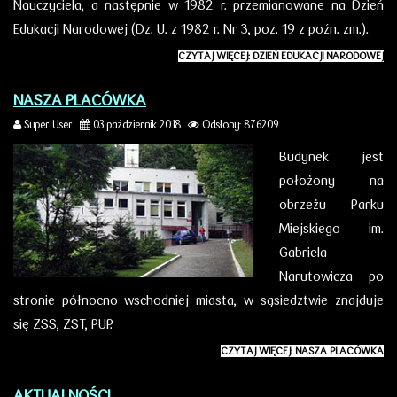
Nauczyciela, a następnie w 1982 r. przemianowane na Dzień
Edukacji Narodowej (Dz. U. z 1982 r. Nr 3, poz. 19 z poźn. zm.).
CZYTAJ WIĘCEJ: DZIEŃ EDUKACJI NARODOWEJ
NASZA PLACÓWKA
Super User
03 październik 2018
Odsłony: 876209
Budynek jest
położony na
obrzeżu Parku
Miejskiego im.
Gabriela
Narutowicza po
stronie północno-wschodniej miasta, w sąsiedztwie znajduje
się ZSS, ZST, PUP.
CZYTAJ WIĘCEJ: NASZA PLACÓWKA
AKTUALNOŚCI