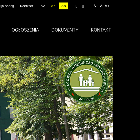
yb nocny
Kontrast
Aa
Aa
Aa
A-
A
A+
OGŁOSZENIA
DOKUMENTY
KONTAKT