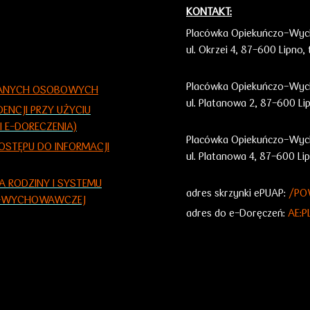
KONTAKT:
Placówka Opiekuńczo-Wych
ul. Okrzei 4,
87-600 Lipno,
Placówka Opiekuńczo-Wyc
 DANYCH OSOBOWYCH
ul. Platanowa 2, 87-600 Li
NCJI PRZY UŻYCIU
I E-DORECZENIA)
Placówka Opiekuńczo-Wyc
OSTĘPU DO INFORMACJI
ul. Platanowa 4, 87-600 Li
A RODZINY I SYSTEMU
adres skrzynki ePUAP:
/PO
ZO-WYCHOWAWCZEJ
adres do e-Doręczeń:
AE: