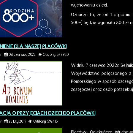
wychowaniu dzieci.
Oznacza to, że od 1 stycznia
500+) będzie wynosiła 800 zł na
IENIE DLA NASZEJ PLACÓWKI
er
08 czerwiec 2022
Odsłony: 577980
W dniu 7 czerwca 2022r. Sejm
Województwa połączonego z 
Pomorskiego w sposób szczegól
zastępczej oraz osób potrzebu
ACJA O PRZYJĘCIACH DZIECI DO PLACÓWKI
er
25 luty 2019
Odsłony: 592415
Placówki Opiekuńczo-Wychowaw