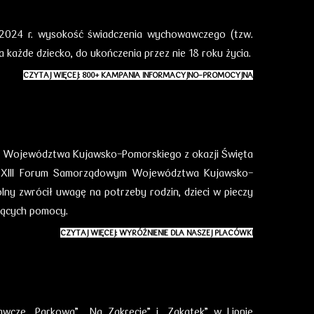
 2024 r. wysokość świadczenia wychowawczego (tzw.
 każde dziecko, do ukończenia przez nie 18 roku życia.
CZYTAJ WIĘCEJ: 800+ KAMPANIA INFORMACYJNO-PROMOCYJNA
ik Województwa Kujawsko-Pomorskiego z okazji Święta
XIII Forum Samorządowym Województwa Kujawsko-
ny zwrócił uwagę na potrzeby rodzin, dzieci w pieczy
jących pomocy.
CZYTAJ WIĘCEJ: WYRÓŻNIENIE DLA NASZEJ PLACÓWKI
cze „Parkowa”, „Na Zakręcie” i „Zakątek” w Lipnie