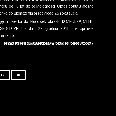
wieku od 10 lat do pełnoletności. Okres pobytu można
nka do ukończenia przez niego 25 roku życia.
jęcia dziecka do Placówek określa ROZPORZĄDZENIE
SPOŁECZNEJ z dnia 22 grudnia 2011 r. w sprawie
j i są to:
CZYTAJ WIĘCEJ: INFORMACJA O PRZYJĘCIACH DZIECI DO PLACÓWKI