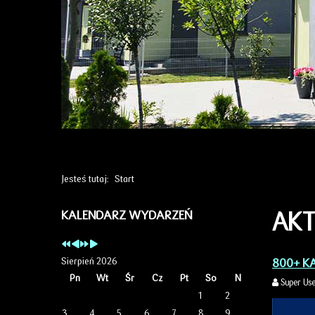
Jesteś tutaj:
Start
AKT
KALENDARZ WYDARZEŃ
Sierpień 2026
800+ K
Pn
Wt
Śr
Cz
Pt
So
N
Super Us
1
2
3
4
5
6
7
8
9