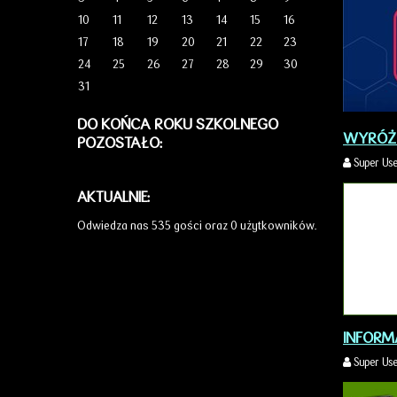
10
11
12
13
14
15
16
17
18
19
20
21
22
23
24
25
26
27
28
29
30
31
DO KOŃCA ROKU SZKOLNEGO
WYRÓŻN
POZOSTAŁO:
Super Us
AKTUALNIE:
Odwiedza nas 535 gości oraz 0 użytkowników.
INFORM
Super Us