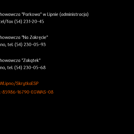
owawcza "Parkowa" w Lipnie (administracja)
tel/fax (54) 231-20-45
howawcza "Na Zakręcie"
pno, tel. (54) 230-05-93
howawcza "Zakątek"
pno, tel. (54) 230-05-68
WLipno/SkrytkaESP
PL-85986-16790-EGWAS-08