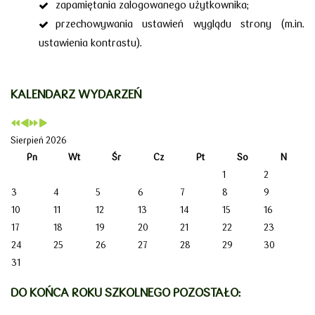
zapamiętania zalogowanego użytkownika;
przechowywania ustawień wyglądu strony (m.in.
ustawienia kontrastu).
KALENDARZ WYDARZEŃ
Sierpień 2026
Pn
Wt
Śr
Cz
Pt
So
N
1
2
3
4
5
6
7
8
9
10
11
12
13
14
15
16
17
18
19
20
21
22
23
24
25
26
27
28
29
30
31
DO KOŃCA ROKU SZKOLNEGO POZOSTAŁO: