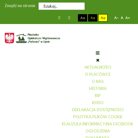
Poprzedni
Poprzedni
Następny
Następny
Znajdź na stronie
rok
miesiąc
rok
miesiąc
Aa
Aa
Aa
A-
A
A+
AKTUALNOŚCI
O PLACÓWCE
O NAS
HISTORIA
BIP
RODO
DEKLARACJA DOSTĘPNOŚCI
POLITYKA PLIKÓW COOKIE
KLAUZULA INFORMACYJNA FACEBOOK
OGŁOSZENIA