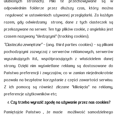
ulubionych stronach). Pliki te przechowywane są
w
odpowiednim folderze przez dłuższy czas, który można
regulować
w ustawieniach używanej przeglądarki. Za każdym
razem, gdy odwiedzamy stronę, dane z tych ciasteczek są
przekazywane na serwer. Ten typ plików cookie,
z angielska jest
czasem nazywany "śledzącymi" (tracking cookies);
"Ciasteczka zewnętrzne"
- (ang. third parties cookies) - są plikami
pochodzącymi zazwyczaj z serwerów reklamowych, serwerów
wyszukujących itd., współpracujących z właścicielem danej
strony. Dzięki nim wyświetlane reklamy są dostosowane do
Państwa preferencji i zwyczajów, co w zamian niejednokrotnie
pozwala na bezpłatne korzystanie z części zawartości serwisu.
Z ich pomocą są również zliczane "kliknięcia" na reklamy,
preferencje użytkowników etc;
Czy trzeba wyrazić zgodę na używanie przez nas cookies?
Pamiętajcie Państwo , że macie możliwość samodzielnego