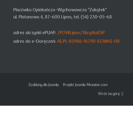
Placówka Opiekuńczo-Wychowawcza "Zakątek"
ul. Platanowa 4, 87-600 Lipno, tel. (54) 230-05-68
adres skrzynki ePUAP:
/POWLipno/SkrytkaESP
adres do e-Doręczeń:
AE:PL-85986-16790-EGWAS-08
Szablony dla Joomla.
Projekt Joomla-Monster.com
Wróć na górę