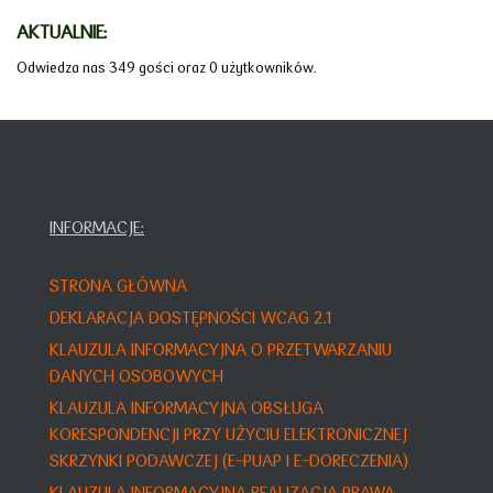
AKTUALNIE:
Odwiedza nas 349 gości oraz 0 użytkowników.
INFORMACJE:
STRONA GŁÓWNA
DEKLARACJA DOSTĘPNOŚCI WCAG 2.1
KLAUZULA INFORMACYJNA O PRZETWARZANIU
DANYCH OSOBOWYCH
KLAUZULA INFORMACYJNA OBSŁUGA
KORESPONDENCJI PRZY UŻYCIU ELEKTRONICZNEJ
SKRZYNKI PODAWCZEJ (E-PUAP I E-DORECZENIA)
KLAUZULA INFORMACYJNA REALIZACJA PRAWA