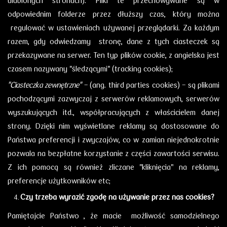
ulubionych stronach). Pliki te przechowywane są
w
odpowiednim folderze przez dłuższy czas, który można
regulować
w ustawieniach używanej przeglądarki. Za każdym
razem, gdy odwiedzamy stronę, dane z tych ciasteczek są
przekazywane na serwer. Ten typ plików cookie,
z angielska jest
czasem nazywany "śledzącymi" (tracking cookies);
"Ciasteczka zewnętrzne"
- (ang. third parties cookies) - są plikami
pochodzącymi zazwyczaj z serwerów reklamowych, serwerów
wyszukujących itd., współpracujących z właścicielem danej
strony. Dzięki nim wyświetlane reklamy są dostosowane do
Państwa preferencji i zwyczajów, co w zamian niejednokrotnie
pozwala na bezpłatne korzystanie z części zawartości serwisu.
Z ich pomocą są również zliczane "kliknięcia" na reklamy,
preferencje użytkowników etc;
Czy trzeba wyrazić zgodę na używanie przez nas cookies?
Pamiętajcie Państwo , że macie możliwość samodzielnego