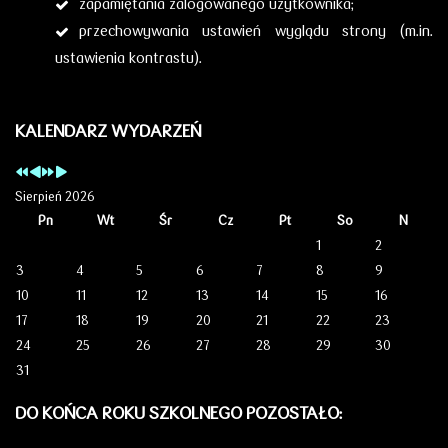
zapamiętania zalogowanego użytkownika;
przechowywania ustawień wyglądu strony (m.in.
ustawienia kontrastu).
KALENDARZ WYDARZEŃ
Sierpień 2026
Pn
Wt
Śr
Cz
Pt
So
N
1
2
3
4
5
6
7
8
9
10
11
12
13
14
15
16
17
18
19
20
21
22
23
24
25
26
27
28
29
30
31
DO KOŃCA ROKU SZKOLNEGO POZOSTAŁO: