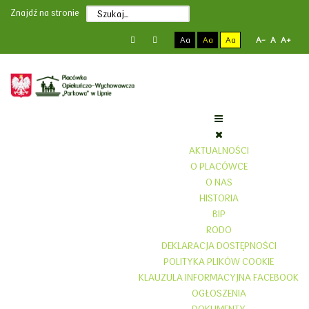
Poprzedni
Poprzedni
Następny
Następny
Znajdź na stronie
rok
miesiąc
rok
miesiąc
Aa
Aa
Aa
A-
A
A+
AKTUALNOŚCI
O PLACÓWCE
O NAS
HISTORIA
BIP
RODO
DEKLARACJA DOSTĘPNOŚCI
POLITYKA PLIKÓW COOKIE
KLAUZULA INFORMACYJNA FACEBOOK
OGŁOSZENIA