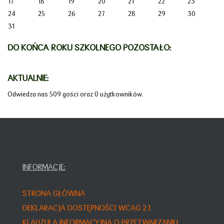
17
18
19
20
21
22
23
24
25
26
27
28
29
30
31
DO KOŃCA ROKU SZKOLNEGO POZOSTAŁO:
AKTUALNIE:
Odwiedza nas 509 gości oraz 0 użytkowników.
INFORMACJE:
STRONA GŁÓWNA
DEKLARACJA DOSTĘPNOŚCI WCAG 2.1
KLAUZULA INFORMACYJNA O PRZETWARZANIU