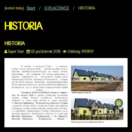
Jesteś tutaj:
Start
O PLACÓWCE
HISTORIA
HISTORIA
HISTORIA
Super User
02 październik 2018
Odsłony: 3959897