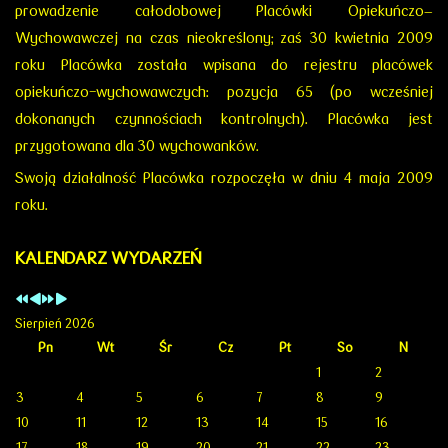
prowadzenie całodobowej Placówki Opiekuńczo–
Wychowawczej na czas nieokreślony; zaś 30 kwietnia 2009
roku Placówka została wpisana do rejestru placówek
opiekuńczo-wychowawczych: pozycja 65 (po wcześniej
dokonanych czynnościach kontrolnych). Placówka jest
przygotowana dla 30 wychowanków.
Swoją działalność Placówka rozpoczęła w dniu 4 maja 2009
roku.
KALENDARZ WYDARZEŃ
Sierpień 2026
Pn
Wt
Śr
Cz
Pt
So
N
1
2
3
4
5
6
7
8
9
10
11
12
13
14
15
16
17
18
19
20
21
22
23