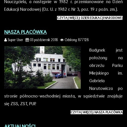
Nauczyciela, a następnie w 1982 r. przemianowane na Dzień
Edukacji Narodowej (Dz. U. z 1982 r. Nr 3, poz. 19 z poźn. zm.).
CZYTAJ WIĘCEJ: DZIEŃ EDUKACJI NARODOWEJ
NASZA PLACÓWKA
Super User
03 październik 2018
Odsłony: 877128
Budynek jest
położony na
obrzeżu Parku
Miejskiego im.
Gabriela
Narutowicza po
stronie północno-wschodniej miasta, w sąsiedztwie znajduje
się ZSS, ZST, PUP.
CZYTAJ WIĘCEJ: NASZA PLACÓWKA
AKTUALNOŚCI